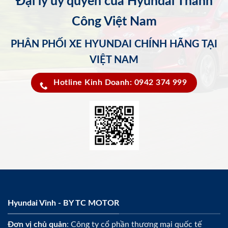
Đại lý ủy quyền của Hyundai Thành
Công Việt Nam
PHÂN PHỐI XE HYUNDAI CHÍNH HÃNG TẠI
VIỆT NAM
Hotline Kinh Doanh: 0942 374 999
Hyundai Vinh - BY TC MOTOR
Đơn vị chủ quản
: Công ty cổ phần thương mại quốc tế