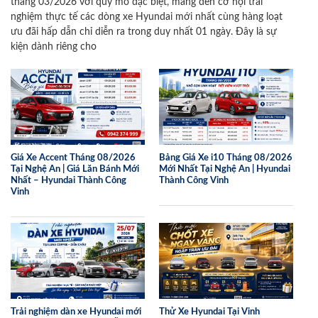
tháng 03/2026 với quy mô đặc biệt, mang đến cơ hội trải
nghiệm thực tế các dòng xe Hyundai mới nhất cùng hàng loạt
ưu đãi hấp dẫn chỉ diễn ra trong duy nhất 01 ngày. Đây là sự
kiện dành riêng cho
Giá Xe Accent Tháng 08/2026
Bảng Giá Xe i10 Tháng 08/2026
Tại Nghệ An | Giá Lăn Bánh Mới
Mới Nhất Tại Nghệ An | Hyundai
Nhất – Hyundai Thành Công
Thành Công Vinh
Vinh
Trải nghiệm dàn xe Hyundai mới
Thử Xe Hyundai Tại Vinh