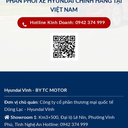
PHÂN PHỐI XE HYUNDAI CHÍNH HÃNG TẠI
VIỆT NAM
Hotline Kinh Doanh: 0942 374 999
Hyundai Vinh - BY TC MOTOR
Đơn vị chủ quản
: Công ty cổ phần thương mại quốc tế
Dũng Lạc - Hyundai Vinh
Showroom 1
: Km3+500, Đại lộ Lê Nin, Phường Vinh
Phú, Tỉnh Nghệ An Hotline: 0942 374 999