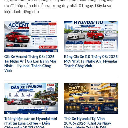
nghiệm thực tế các dòng xe Hyundai mới nhất cùng hàng loạt
ưu đãi hấp dẫn chỉ diễn ra trong duy nhất 01 ngày. Đây là sự
kiện dành riêng cho
Giá Xe Accent Tháng 08/2026
Bảng Giá Xe i10 Tháng 08/2026
Tại Nghệ An | Giá Lăn Bánh Mới
Mới Nhất Tại Nghệ An | Hyundai
Nhất – Hyundai Thành Công
Thành Công Vinh
Vinh
Trải nghiệm dàn xe Hyundai mới
Thử Xe Hyundai Tại Vinh
nhất tại Luna Coffee – Diễn
20/06/2026 | Chốt Xe Ngay
Châu ngày 25/07/2026
Vàng – Ngập Tràn Ưu Đãi