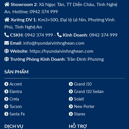
Showroom 2
: Xã Ngọc Tân, TT Diễn Châu, Tỉnh Nghệ
An. Hotline: 0942 374 999
Xưởng DV 1
: Km3+500, Đại lộ Lê Nin, Phường Vinh
Phú, Tỉnh Nghệ An
CSKH
: 0942 374 999 -
Kinh Doanh
: 0942 374 999
Email
: info@hyundaivinhnghean.com
Website
: https://hyundaivinhnghean.com
Trưởng Phòng Kinh Doanh
: Trần Đình Phương
SẢN PHẨM
Accent
Grand i10
Elantra
Grand i10 Sedan
Creta
Solati
Tucson
New Porter
Santa Fe
Starex
DỊCH VỤ
HỖ TRỢ