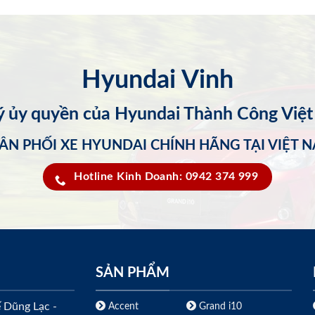
Hyundai Vinh
lý ủy quyền của Hyundai Thành Công Việ
ÂN PHỐI XE HYUNDAI CHÍNH HÃNG TẠI VIỆT 
Hotline Kinh Doanh: 0942 374 999
SẢN PHẨM
ế Dũng Lạc -
Accent
Grand i10