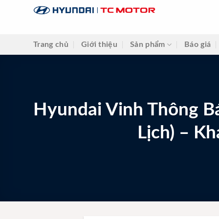
Skip
to
content
Trang chủ
Giới thiệu
Sản phẩm
Báo giá
Hyundai Vinh Thông B
Lịch) – K