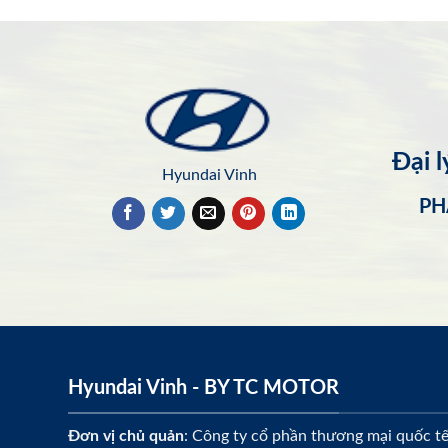
Đại 
Hyundai Vinh
PH
Hyundai Vinh - BY TC MOTOR
Đơn vị chủ quản
: Công ty cổ phần thương mại quốc t