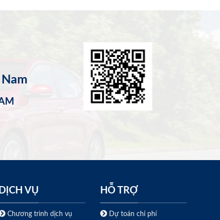
t Nam
NAM
DỊCH VỤ
HỖ TRỢ
Chương trình dịch vụ
Dự toán chi phí