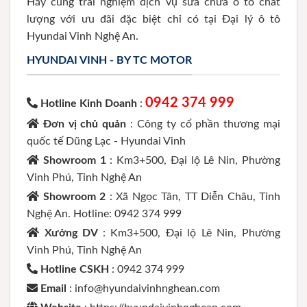
Hãy cùng trải nghiệm dịch vụ sửa chữa ô tô chất
lượng với ưu đãi đặc biệt chỉ có tại Đại lý ô tô
Hyundai Vinh Nghệ An.
HYUNDAI VINH - BY TC MOTOR
0942 374 999
Hotline Kinh Doanh
:
Đơn vị chủ quản
: Công ty cổ phần thương mại
quốc tế Dũng Lạc - Hyundai Vinh
Showroom 1
: Km3+500, Đại lộ Lê Nin, Phường
Vinh Phú, Tỉnh Nghệ An
Showroom 2
: Xã Ngọc Tân, TT Diễn Châu, Tỉnh
Nghệ An. Hotline: 0942 374 999
Xưởng DV
: Km3+500, Đại lộ Lê Nin, Phường
Vinh Phú, Tỉnh Nghệ An
Hotline CSKH
: 0942 374 999
Email
: info@hyundaivinhnghean.com