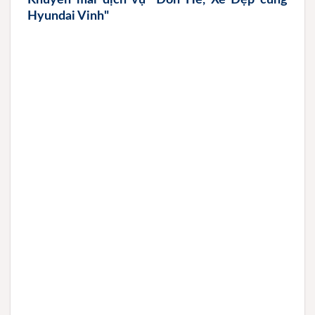
Khuyễn mãi dịch vụ "Đón Hè, Xe Đẹp cùng
Hyundai Vinh"