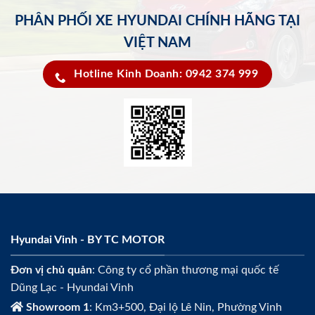
PHÂN PHỐI XE HYUNDAI CHÍNH HÃNG TẠI
VIỆT NAM
Hotline Kinh Doanh: 0942 374 999
Hyundai Vinh - BY TC MOTOR
Đơn vị chủ quản
: Công ty cổ phần thương mại quốc tế
Dũng Lạc - Hyundai Vinh
Showroom 1
: Km3+500, Đại lộ Lê Nin, Phường Vinh