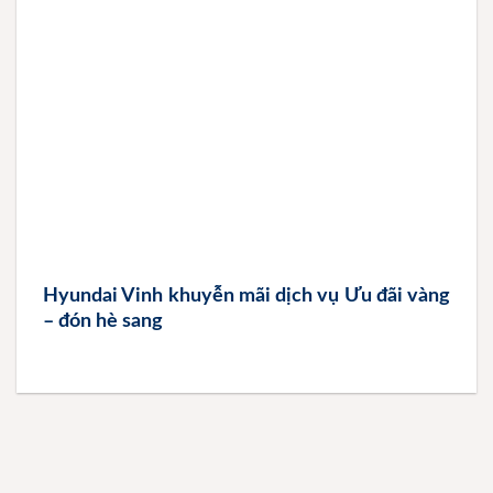
Hyundai Vinh khuyễn mãi dịch vụ Ưu đãi vàng
– đón hè sang