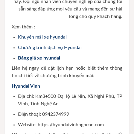
này. Đội ngũ nhân viên chuyên nghiệp của chúng tôi
sẵn sàng đáp ứng mọi yêu cầu và mang đến sự hài
lòng cho quý khách hàng.
Xem thêm :
Khuyễn mãi xe hyundai
Chương trình dịch vụ Hyundai
Bảng giá xe hyundai
Liên hệ ngay để đặt lịch hẹn hoặc biết thêm thông
tin chi tiết về chương trình khuyến mãi:
Hyundai Vinh
Địa chỉ: Km3+500 Đại lộ Lê Nin, Xã Nghi Phú, TP
Vinh, Tỉnh Nghệ An
Điện thoại: 0942374999
Website: https://hyundaivinhnghean.com