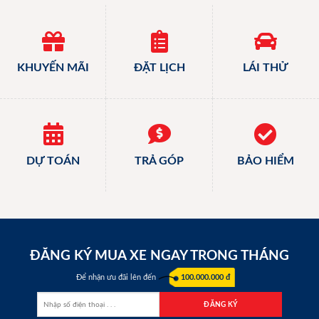
KHUYẾN MÃI
ĐẶT LỊCH
LÁI THỬ
DỰ TOÁN
TRẢ GÓP
BẢO HIỂM
ĐĂNG KÝ MUA XE NGAY TRONG THÁNG
Để nhận ưu đãi lên đến
100.000.000 đ