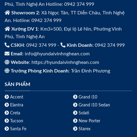
Phú, Tỉnh Nghệ An Hotline: 0942 374 999
Showroom 2
: Xã Ngọc Tân, TT Diễn Châu, Tỉnh Nghệ
An. Hotline: 0942 374 999
Xưởng DV 1
: Km3+500, Đại lộ Lê Nin, Phường Vinh
Phú, Tỉnh Nghệ An
CSKH
: 0942 374 999 -
Kinh Doanh
: 0942 374 999
Email
: info@hyundaivinhnghean.com
Website
: https://hyundaivinhnghean.com
Trưởng Phòng Kinh Doanh
: Trần Đình Phương
SẢN PHẨM
Accent
Grand i10
Elantra
Grand i10 Sedan
Creta
Solati
Tucson
New Porter
Santa Fe
Starex