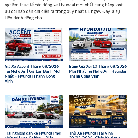
nghiệm thực tế các dòng xe Hyundai mới nhất cùng hàng loạt
ưu đãi hấp dẫn chỉ diễn ra trong duy nhất 01 ngày. Đây là sự
kiện dành riêng cho
Giá Xe Accent Tháng 08/2026
Bảng Giá Xe i10 Tháng 08/2026
Tại Nghệ An | Giá Lăn Bánh Mới
Mới Nhất Tại Nghệ An | Hyundai
Nhất – Hyundai Thành Công
Thành Công Vinh
Vinh
Trải nghiệm dàn xe Hyundai mới
Thử Xe Hyundai Tại Vinh