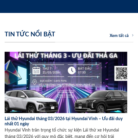
TIN TỨC NỔI BẬT
Xem tất cả
Lái thử Hyundai tháng 03/2026 tại Hyundai Vinh – Ưu đãi duy
nhất 01 ngày
Hyundai Vinh trân trọng tổ chức sự kiện Lái thử xe Hyundai
tháng 03/2026 với quy mô đặc biệt, mang đến cơ hội trải