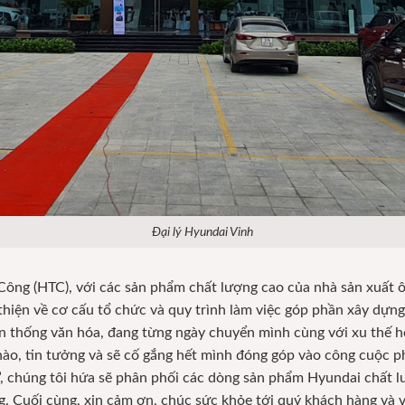
Đại lý Hyundai Vinh
Công (HTC), với các sản phẩm chất lượng cao của nhà sản xuất ô
hiện về cơ cấu tổ chức và quy trình làm việc góp phần xây dựn
 thống văn hóa, đang từng ngày chuyển mình cùng với xu thế hộ
 hào, tin tưởng và sẽ cố gắng hết mình đóng góp vào công cuộc p
 chúng tôi hứa sẽ phân phối các dòng sản phẩm Hyundai chất lượ
ng. Cuối cùng, xin cảm ơn, chúc sức khỏe tới quý khách hàng và