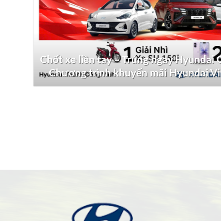
Chốt xe liền tay – Trúng ngay Hyundai G
Chương trình khuyến mãi Hyundai V