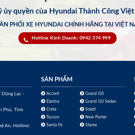
lý ủy quyền của Hyundai Thành Công Việ
ÂN PHỐI XE HYUNDAI CHÍNH HÃNG TẠI VIỆT 
Hotline Kinh Doanh: 0942 374 999
SẢN PHẨM
ế Dũng Lạc -
Accent
Grand i10
Elantra
Grand i10 Sedan
Creta
Solati
h Phú, Tỉnh
Tucson
New Porter
Santa Fe
Starex
ệ An. Hotline: