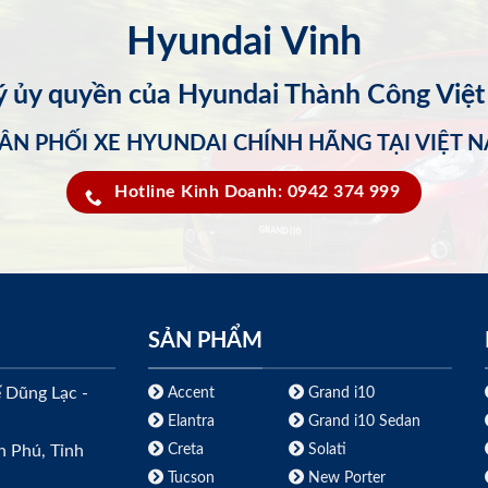
Hyundai Vinh
lý ủy quyền của Hyundai Thành Công Việ
ÂN PHỐI XE HYUNDAI CHÍNH HÃNG TẠI VIỆT 
Hotline Kinh Doanh: 0942 374 999
SẢN PHẨM
ế Dũng Lạc -
Accent
Grand i10
Elantra
Grand i10 Sedan
Creta
Solati
h Phú, Tỉnh
Tucson
New Porter