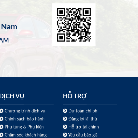
t Nam
NAM
DỊCH VỤ
HỖ TRỢ
Chương trình dịch vụ
Dự toán chi phí
Chính sách bảo hành
Đăng ký lái thử
Phụ tùng & Phụ kiện
Hỗ trợ tài chính
Chăm sóc khách hàng
Yêu cầu báo giá