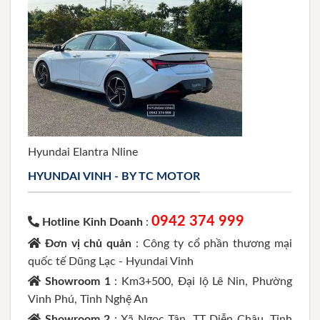
Hyundai Elantra Nline
HYUNDAI VINH - BY TC MOTOR
0942 374 999
Hotline Kinh Doanh
:
Đơn vị chủ quản
: Công ty cổ phần thương mại
quốc tế Dũng Lạc - Hyundai Vinh
Showroom 1
: Km3+500, Đại lộ Lê Nin, Phường
Vinh Phú, Tỉnh Nghệ An
Showroom 2
: Xã Ngọc Tân, TT Diễn Châu, Tỉnh