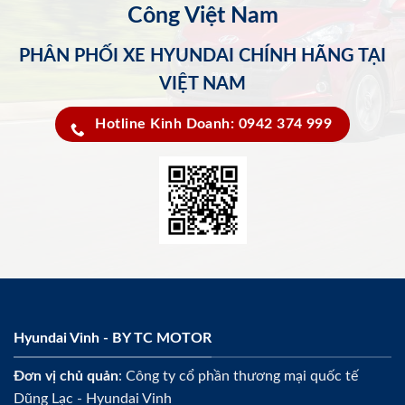
Công Việt Nam
PHÂN PHỐI XE HYUNDAI CHÍNH HÃNG TẠI
VIỆT NAM
Hotline Kinh Doanh: 0942 374 999
Hyundai Vinh - BY TC MOTOR
Đơn vị chủ quản
: Công ty cổ phần thương mại quốc tế
Dũng Lạc - Hyundai Vinh