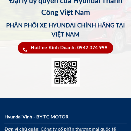
Đại lý ủy quyền của Hyundai Thành
Công Việt Nam
PHÂN PHỐI XE HYUNDAI CHÍNH HÃNG TẠI
VIỆT NAM
Hotline Kinh Doanh: 0942 374 999
Hyundai Vinh - BY TC MOTOR
Đơn vị chủ quản
: Công ty cổ phần thương mại quốc tế