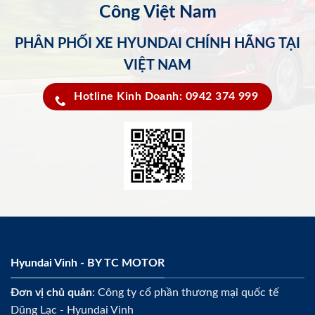
Công Việt Nam
PHÂN PHỐI XE HYUNDAI CHÍNH HÃNG TẠI
VIỆT NAM
Hotline Kinh Doanh: 0942 374 999
Hyundai Vinh - BY TC MOTOR
Đơn vị chủ quản
: Công ty cổ phần thương mại quốc tế
Dũng Lạc - Hyundai Vinh