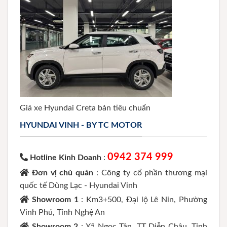
Giá xe Hyundai Creta bản tiêu chuẩn
HYUNDAI VINH - BY TC MOTOR
0942 374 999
Hotline Kinh Doanh
:
Đơn vị chủ quản
: Công ty cổ phần thương mại
quốc tế Dũng Lạc - Hyundai Vinh
Showroom 1
: Km3+500, Đại lộ Lê Nin, Phường
Vinh Phú, Tỉnh Nghệ An
Showroom 2
: Xã Ngọc Tân, TT Diễn Châu, Tỉnh