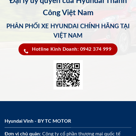
Đại lý ủy quyền của Hyundai Thành
Công Việt Nam
PHÂN PHỐI XE HYUNDAI CHÍNH HÃNG TẠI
VIỆT NAM
Hotline Kinh Doanh: 0942 374 999
Hyundai Vinh - BY TC MOTOR
Đơn vị chủ quản
: Công ty cổ phần thương mại quốc tế