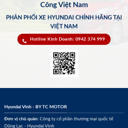
Công Việt Nam
PHÂN PHỐI XE HYUNDAI CHÍNH HÃNG TẠI
VIỆT NAM
Hotline Kinh Doanh: 0942 374 999
Hyundai Vinh - BY TC MOTOR
Đơn vị chủ quản
: Công ty cổ phần thương mại quốc tế
Dũng Lạc - Hyundai Vinh