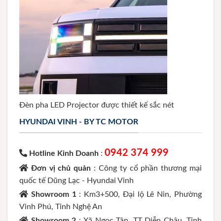
Đèn pha LED Projector được thiết kế sắc nét
HYUNDAI VINH - BY TC MOTOR
0942 374 999
Hotline Kinh Doanh
:
Đơn vị chủ quản
: Công ty cổ phần thương mại
quốc tế Dũng Lạc - Hyundai Vinh
Showroom 1
: Km3+500, Đại lộ Lê Nin, Phường
Vinh Phú, Tỉnh Nghệ An
Showroom 2
: Xã Ngọc Tân, TT Diễn Châu, Tỉnh