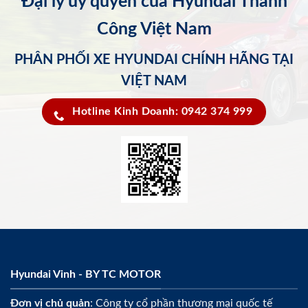
Đại lý ủy quyền của Hyundai Thành
Công Việt Nam
PHÂN PHỐI XE HYUNDAI CHÍNH HÃNG TẠI
VIỆT NAM
Hotline Kinh Doanh: 0942 374 999
Hyundai Vinh - BY TC MOTOR
Đơn vị chủ quản
: Công ty cổ phần thương mại quốc tế