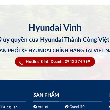
Hyundai Vinh
lý ủy quyền của Hyundai Thành Công Việ
ÂN PHỐI XE HYUNDAI CHÍNH HÃNG TẠI VIỆT 
Hotline Kinh Doanh: 0942 374 999
SẢN PHẨM
ế Dũng Lạc -
Accent
Grand i10