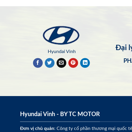
Đại 
Hyundai Vinh
PH
Hyundai Vinh - BY TC MOTOR
Đơn vị chủ quản
: Công ty cổ phần thương mại quốc t