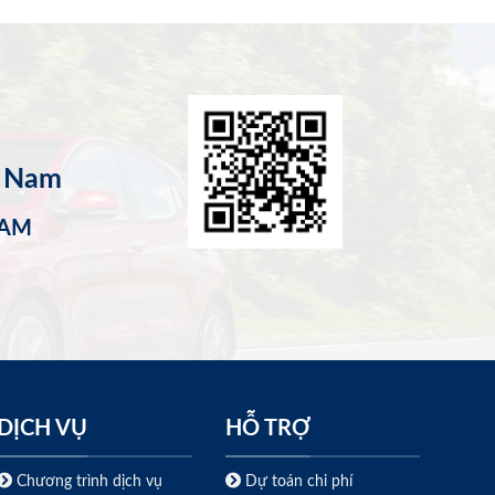
t Nam
NAM
DỊCH VỤ
HỖ TRỢ
Chương trình dịch vụ
Dự toán chi phí