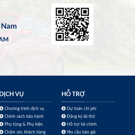
t Nam
NAM
DỊCH VỤ
HỖ TRỢ
Chương trình dịch vụ
Dự toán chi phí
Chính sách bảo hành
Đăng ký lái thử
Phụ tùng & Phụ kiện
Hỗ trợ tài chính
Chăm sóc khách hàng
Yêu cầu báo giá