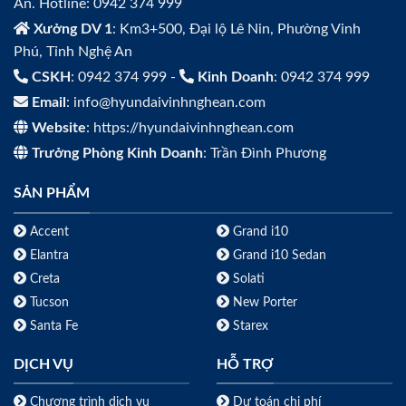
An. Hotline: 0942 374 999
Xưởng DV 1
: Km3+500, Đại lộ Lê Nin, Phường Vinh
Phú, Tỉnh Nghệ An
CSKH
: 0942 374 999 -
Kinh Doanh
: 0942 374 999
Email
: info@hyundaivinhnghean.com
Website
: https://hyundaivinhnghean.com
Trưởng Phòng Kinh Doanh
: Trần Đình Phương
SẢN PHẨM
Accent
Grand i10
Elantra
Grand i10 Sedan
Creta
Solati
Tucson
New Porter
Santa Fe
Starex
DỊCH VỤ
HỖ TRỢ
Chương trình dịch vụ
Dự toán chi phí