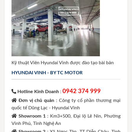
Kỹ thuật Viên Hyundai Vinh được đào tạo bài bản
HYUNDAI VINH - BY TC MOTOR
0942 374 999
Hotline Kinh Doanh
:
Đơn vị chủ quản
: Công ty cổ phần thương mại
quốc tế Dũng Lạc - Hyundai Vinh
Showroom 1
: Km3+500, Đại lộ Lê Nin, Phường
Vinh Phú, Tỉnh Nghệ An
Showroom 2
: Xã Ngọc Tân, TT Diễn Châu, Tỉnh