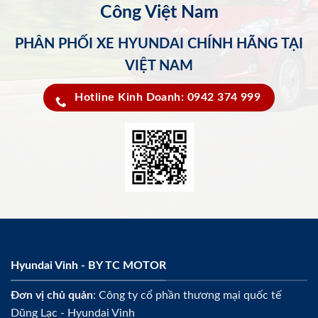
Công Việt Nam
PHÂN PHỐI XE HYUNDAI CHÍNH HÃNG TẠI
VIỆT NAM
Hotline Kinh Doanh: 0942 374 999
Hyundai Vinh - BY TC MOTOR
Đơn vị chủ quản
: Công ty cổ phần thương mại quốc tế
Dũng Lạc - Hyundai Vinh