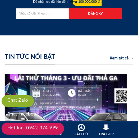
Để nhận ưu đãi lên đến
100.000.000 đ
TIN TỨC NỔI BẬT
Xem tất cả
Chat Zalo
Chat Facebook
Hotline: 0942 374 999
TRANG CHỦ
MUA XE
LÁI THỬ
TRẢ GÓP