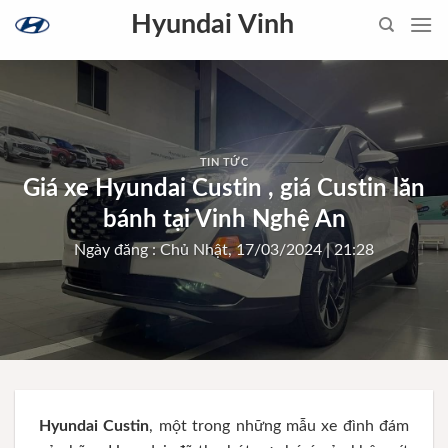
Skip
Hyundai Vinh
to
content
TIN TỨC
Giá xe Hyundai Custin , giá Custin lăn
bánh tại Vinh Nghệ An
Ngày đăng : Chủ Nhật, 17/03/2024 | 21:28
Hyundai Custin
, một trong những mẫu xe đình đám