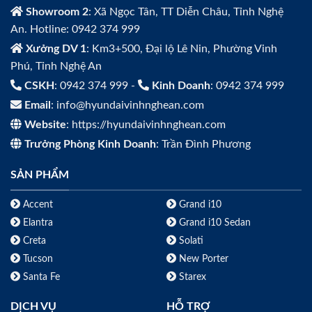
Showroom 2
: Xã Ngọc Tân, TT Diễn Châu, Tỉnh Nghệ
An. Hotline: 0942 374 999
Xưởng DV 1
: Km3+500, Đại lộ Lê Nin, Phường Vinh
Phú, Tỉnh Nghệ An
CSKH
: 0942 374 999 -
Kinh Doanh
: 0942 374 999
Email
: info@hyundaivinhnghean.com
Website
: https://hyundaivinhnghean.com
Trưởng Phòng Kinh Doanh
: Trần Đình Phương
SẢN PHẨM
Accent
Grand i10
Elantra
Grand i10 Sedan
Creta
Solati
Tucson
New Porter
Santa Fe
Starex
DỊCH VỤ
HỖ TRỢ