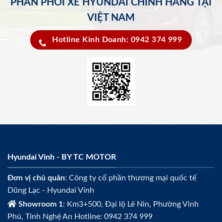
PHÂN PHỐI XE HYUNDAI CHÍNH HÃNG TẠI
VIỆT NAM
Hotline Kinh Doanh: 0942 374 999
Hyundai Vinh - BY TC MOTOR
Đơn vị chủ quản
: Công ty cổ phần thương mại quốc tế
Dũng Lạc - Hyundai Vinh
Showroom 1
: Km3+500, Đại lộ Lê Nin, Phường Vinh
Phú, Tỉnh Nghệ An Hotline: 0942 374 999