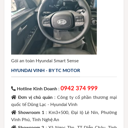
Gói an toàn Hyundai Smart Sense
HYUNDAI VINH - BY TC MOTOR
0942 374 999
Hotline Kinh Doanh
:
Đơn vị chủ quản
: Công ty cổ phần thương mại
quốc tế Dũng Lạc - Hyundai Vinh
Showroom 1
: Km3+500, Đại lộ Lê Nin, Phường
Vinh Phú, Tỉnh Nghệ An
Showroom 2
: Xã Ngọc Tân, TT Diễn Châu, Tỉnh