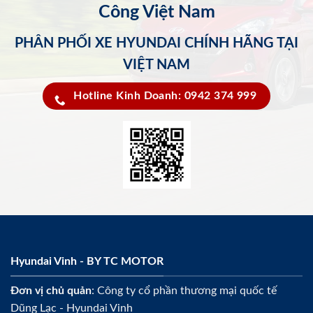
Công Việt Nam
PHÂN PHỐI XE HYUNDAI CHÍNH HÃNG TẠI
VIỆT NAM
Hotline Kinh Doanh: 0942 374 999
Hyundai Vinh - BY TC MOTOR
Đơn vị chủ quản
: Công ty cổ phần thương mại quốc tế
Dũng Lạc - Hyundai Vinh