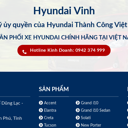
Hyundai Vinh
lý ủy quyền của Hyundai Thành Công Việ
ÂN PHỐI XE HYUNDAI CHÍNH HÃNG TẠI VIỆT 
Hotline Kinh Doanh: 0942 374 999
SẢN PHẨM
ế Dũng Lạc -
Accent
Grand i10
Elantra
Grand i10 Sedan
Creta
Solati
h Phú, Tỉnh
Tucson
New Porter