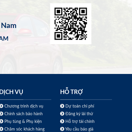
t Nam
NAM
DỊCH VỤ
HỖ TRỢ
Chương trình dịch vụ
Dự toán chi phí
Chính sách bảo hành
Đăng ký lái thử
Phụ tùng & Phụ kiện
Hỗ trợ tài chính
Chăm sóc khách hàng
Yêu cầu báo giá