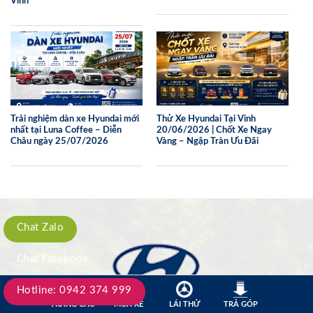
Vinh
Trải nghiệm dàn xe Hyundai mới
Thử Xe Hyundai Tại Vinh
nhất tại Luna Coffee – Diễn
20/06/2026 | Chốt Xe Ngay
Châu ngày 25/07/2026
Vàng – Ngập Tràn Ưu Đãi
Chat Zalo
Chat Facebook
Hotline: 0942 374 999
Hyundai Vinh
TRANG CHỦ
MUA XE
LÁI THỬ
TRẢ GÓP