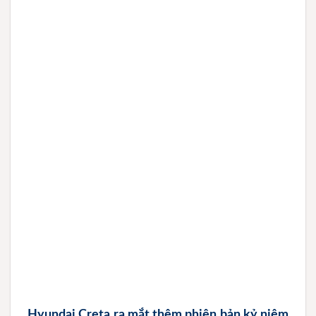
Hyundai Creta ra mắt thêm phiên bản kỷ niệm