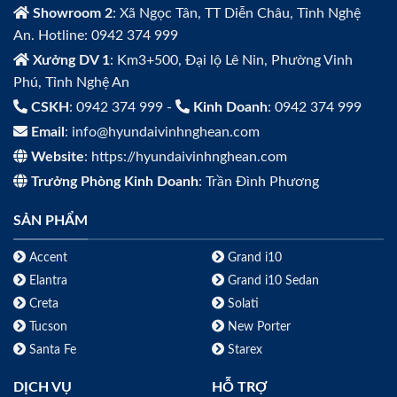
Showroom 2
: Xã Ngọc Tân, TT Diễn Châu, Tỉnh Nghệ
An. Hotline: 0942 374 999
Xưởng DV 1
: Km3+500, Đại lộ Lê Nin, Phường Vinh
Phú, Tỉnh Nghệ An
CSKH
: 0942 374 999 -
Kinh Doanh
: 0942 374 999
Email
: info@hyundaivinhnghean.com
Website
: https://hyundaivinhnghean.com
Trưởng Phòng Kinh Doanh
: Trần Đình Phương
SẢN PHẨM
Accent
Grand i10
Elantra
Grand i10 Sedan
Creta
Solati
Tucson
New Porter
Santa Fe
Starex
DỊCH VỤ
HỖ TRỢ