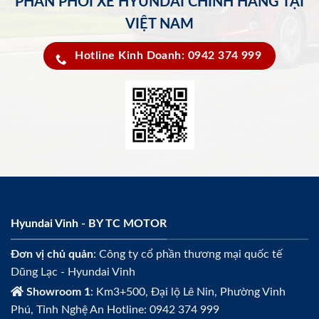
PHÂN PHỐI XE HYUNDAI CHÍNH HÃNG TẠI
VIỆT NAM
Hotline Kinh Doanh: 0942 374 999
Hyundai Vinh - BY TC MOTOR
Đơn vị chủ quản
: Công ty cổ phần thương mại quốc tế
Dũng Lạc - Hyundai Vinh
Showroom 1
: Km3+500, Đại lộ Lê Nin, Phường Vinh
Phú, Tỉnh Nghệ An Hotline: 0942 374 999