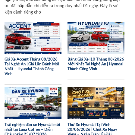
ưu đãi hấp dẫn chỉ diễn ra trong duy nhất 01 ngày. Đây là sự
kiện dành riêng cho
Giá Xe Accent Tháng 08/2026
Bảng Giá Xe i10 Tháng 08/2026
Tại Nghệ An | Giá Lăn Bánh Mới
Mới Nhất Tại Nghệ An | Hyundai
Nhất – Hyundai Thành Công
Thành Công Vinh
Vinh
Trải nghiệm dàn xe Hyundai mới
Thử Xe Hyundai Tại Vinh
nhất tại Luna Coffee – Diễn
20/06/2026 | Chốt Xe Ngay
Châu ngày 25/07/2026
Vàng – Ngập Tràn Ưu Đãi