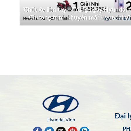
Chốt xe liền tay – Trúng ngay Hyundai G
Chương trình khuyến mãi Hyundai V
Đại 
Hyundai Vinh
PH