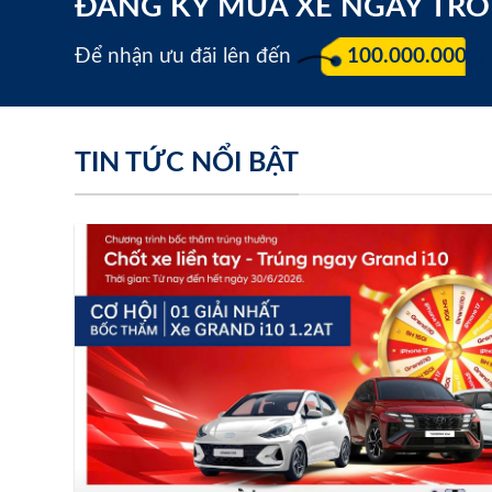
ĐĂNG KÝ MUA XE NGAY TR
Để nhận ưu đãi lên đến
100.000.000 đ
TIN TỨC NỔI BẬT