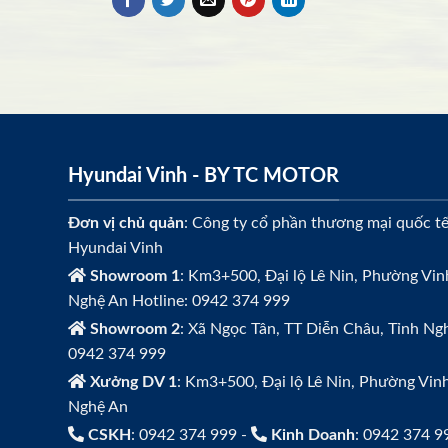
Hyundai Vinh - BY TC MOTOR
Đơn vị chủ quản
: Công ty cổ phần thương mại quốc t
Hyundai Vinh
Showroom 1
: Km3+500, Đại lộ Lê Nin, Phường Vin
Nghệ An Hotline: 0942 374 999
Showroom 2
: Xã Ngọc Tân, TT Diễn Châu, Tỉnh Ngh
0942 374 999
Xưởng DV 1
: Km3+500, Đại lộ Lê Nin, Phường Vin
Nghệ An
CSKH
: 0942 374 999 -
Kinh Doanh
: 0942 374 9