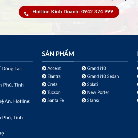
Hotline Kinh Doanh: 0942 374 999
SẢN PHẨM
ế Dũng Lạc -
Accent
Grand i10
Elantra
Grand i10 Sedan
Creta
Solati
h Phú, Tỉnh
Tucson
New Porter
Santa Fe
Starex
ệ An. Hotline:
h Phú, Tỉnh
99