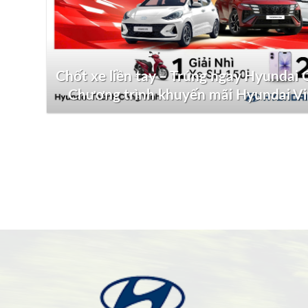
Chốt xe liền tay – Trúng ngay Hyundai G
Chương trình khuyến mãi Hyundai V