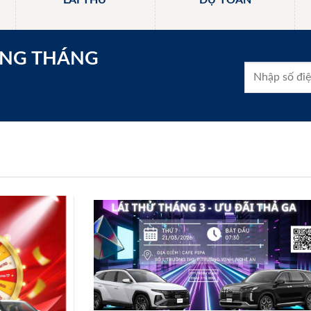
LÁI THỬ
DỰ TOÁN
ONG THÁNG