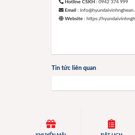
Hotline CSKH
: 0942 374 999
Email
: info@hyundaivinhnghean
Website
: https://hyundaivinhn
Tin tức liên quan