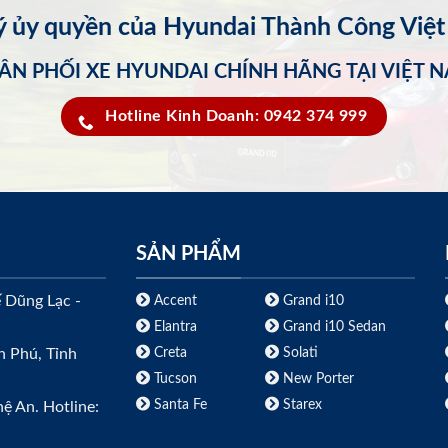
lý ủy quyền của Hyundai Thành Công Việ
ÂN PHỐI XE HYUNDAI CHÍNH HÃNG TẠI VIỆT 
Hotline Kinh Doanh: 0942 374 999
SẢN PHẨM
ế Dũng Lạc -
Accent
Grand i10
Elantra
Grand i10 Sedan
Creta
Solati
h Phú, Tỉnh
Tucson
New Porter
Santa Fe
Starex
ệ An. Hotline: