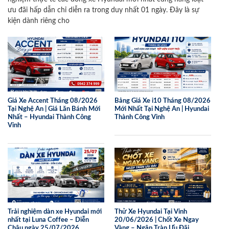
ưu đãi hấp dẫn chỉ diễn ra trong duy nhất 01 ngày. Đây là sự
kiện dành riêng cho
Giá Xe Accent Tháng 08/2026
Bảng Giá Xe i10 Tháng 08/2026
Tại Nghệ An | Giá Lăn Bánh Mới
Mới Nhất Tại Nghệ An | Hyundai
Nhất – Hyundai Thành Công
Thành Công Vinh
Vinh
Trải nghiệm dàn xe Hyundai mới
Thử Xe Hyundai Tại Vinh
nhất tại Luna Coffee – Diễn
20/06/2026 | Chốt Xe Ngay
Châu ngày 25/07/2026
Vàng – Ngập Tràn Ưu Đãi