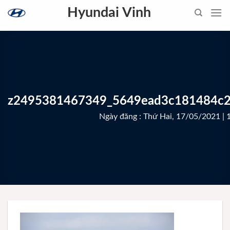
Skip
Hyundai Vinh
to
content
z2495381467349_5649ead3c181484c
Ngày đăng : Thứ Hai, 17/05/2021 | 