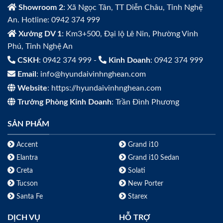
Showroom 2
: Xã Ngọc Tân, TT Diễn Châu, Tỉnh Nghệ
An. Hotline: 0942 374 999
Xưởng DV 1
: Km3+500, Đại lộ Lê Nin, Phường Vinh
Phú, Tỉnh Nghệ An
CSKH
: 0942 374 999 -
Kinh Doanh
: 0942 374 999
Email
: info@hyundaivinhnghean.com
Website
: https://hyundaivinhnghean.com
Trưởng Phòng Kinh Doanh
: Trần Đình Phương
SẢN PHẨM
Accent
Grand i10
Elantra
Grand i10 Sedan
Creta
Solati
Tucson
New Porter
Santa Fe
Starex
DỊCH VỤ
HỖ TRỢ