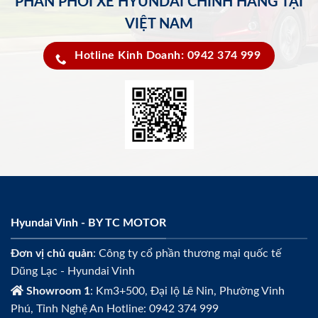
PHÂN PHỐI XE HYUNDAI CHÍNH HÃNG TẠI
VIỆT NAM
Hotline Kinh Doanh: 0942 374 999
Hyundai Vinh - BY TC MOTOR
Đơn vị chủ quản
: Công ty cổ phần thương mại quốc tế
Dũng Lạc - Hyundai Vinh
Showroom 1
: Km3+500, Đại lộ Lê Nin, Phường Vinh
Phú, Tỉnh Nghệ An Hotline: 0942 374 999