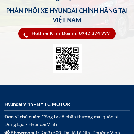
PHÂN PHỐI XE HYUNDAI CHÍNH HÃNG TẠI
VIỆT NAM
Hotline Kinh Doanh: 0942 374 999
Hyundai Vinh - BY TC MOTOR
Đơn vị chủ quản
: Công ty cổ phần thương mại quốc tế
Dũng Lạc - Hyundai Vinh
Showroom 1
: Km3+500, Đại lộ Lê Nin, Phường Vinh