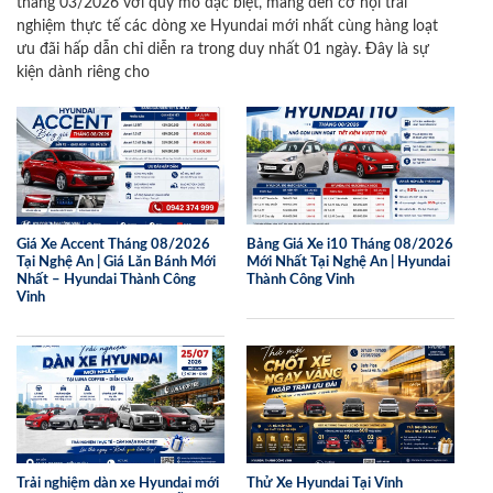
tháng 03/2026 với quy mô đặc biệt, mang đến cơ hội trải
nghiệm thực tế các dòng xe Hyundai mới nhất cùng hàng loạt
ưu đãi hấp dẫn chỉ diễn ra trong duy nhất 01 ngày. Đây là sự
kiện dành riêng cho
Giá Xe Accent Tháng 08/2026
Bảng Giá Xe i10 Tháng 08/2026
Tại Nghệ An | Giá Lăn Bánh Mới
Mới Nhất Tại Nghệ An | Hyundai
Nhất – Hyundai Thành Công
Thành Công Vinh
Vinh
Trải nghiệm dàn xe Hyundai mới
Thử Xe Hyundai Tại Vinh