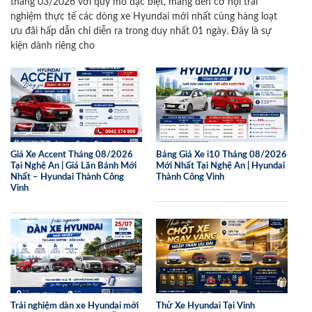
tháng 03/2026 với quy mô đặc biệt, mang đến cơ hội trải
nghiệm thực tế các dòng xe Hyundai mới nhất cùng hàng loạt
ưu đãi hấp dẫn chỉ diễn ra trong duy nhất 01 ngày. Đây là sự
kiện dành riêng cho
Giá Xe Accent Tháng 08/2026
Bảng Giá Xe i10 Tháng 08/2026
Tại Nghệ An | Giá Lăn Bánh Mới
Mới Nhất Tại Nghệ An | Hyundai
Nhất – Hyundai Thành Công
Thành Công Vinh
Vinh
Trải nghiệm dàn xe Hyundai mới
Thử Xe Hyundai Tại Vinh