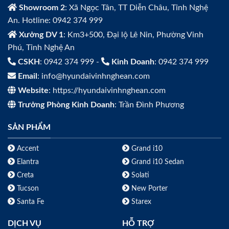
Showroom 2
: Xã Ngọc Tân, TT Diễn Châu, Tỉnh Nghệ
An. Hotline: 0942 374 999
Xưởng DV 1
: Km3+500, Đại lộ Lê Nin, Phường Vinh
Phú, Tỉnh Nghệ An
CSKH
: 0942 374 999 -
Kinh Doanh
: 0942 374 999
Email
: info@hyundaivinhnghean.com
Website
: https://hyundaivinhnghean.com
Trưởng Phòng Kinh Doanh
: Trần Đình Phương
SẢN PHẨM
Accent
Grand i10
Elantra
Grand i10 Sedan
Creta
Solati
Tucson
New Porter
Santa Fe
Starex
DỊCH VỤ
HỖ TRỢ