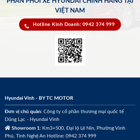
PHÂN PHỐI XE HYUNDAI CHÍNH HÃNG TẠI
VIỆT NAM
Hotline Kinh Doanh: 0942 374 999
Hyundai Vinh - BY TC MOTOR
Đơn vị chủ quản
: Công ty cổ phần thương mại quốc tế
Dũng Lạc - Hyundai Vinh
Showroom 1
: Km3+500, Đại lộ Lê Nin, Phường Vinh
Phú, Tỉnh Nghệ An Hotline: 0942 374 999