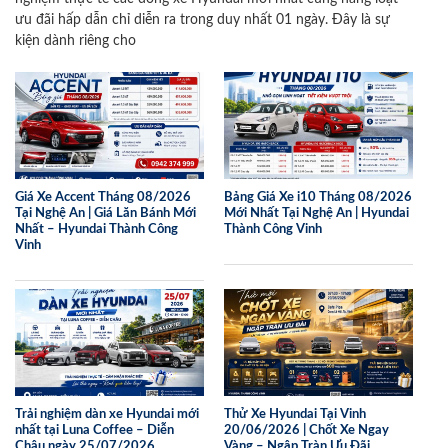
ưu đãi hấp dẫn chỉ diễn ra trong duy nhất 01 ngày. Đây là sự
kiện dành riêng cho
Giá Xe Accent Tháng 08/2026
Bảng Giá Xe i10 Tháng 08/2026
Tại Nghệ An | Giá Lăn Bánh Mới
Mới Nhất Tại Nghệ An | Hyundai
Nhất – Hyundai Thành Công
Thành Công Vinh
Vinh
Trải nghiệm dàn xe Hyundai mới
Thử Xe Hyundai Tại Vinh
nhất tại Luna Coffee – Diễn
20/06/2026 | Chốt Xe Ngay
Châu ngày 25/07/2026
Vàng – Ngập Tràn Ưu Đãi