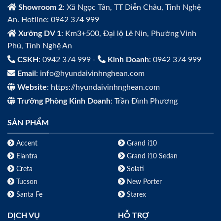
Showroom 2
: Xã Ngọc Tân, TT Diễn Châu, Tỉnh Nghệ
An. Hotline: 0942 374 999
Xưởng DV 1
: Km3+500, Đại lộ Lê Nin, Phường Vinh
Phú, Tỉnh Nghệ An
CSKH
: 0942 374 999 -
Kinh Doanh
: 0942 374 999
Email
: info@hyundaivinhnghean.com
Website
: https://hyundaivinhnghean.com
Trưởng Phòng Kinh Doanh
: Trần Đình Phương
SẢN PHẨM
Accent
Grand i10
Elantra
Grand i10 Sedan
Creta
Solati
Tucson
New Porter
Santa Fe
Starex
DỊCH VỤ
HỖ TRỢ