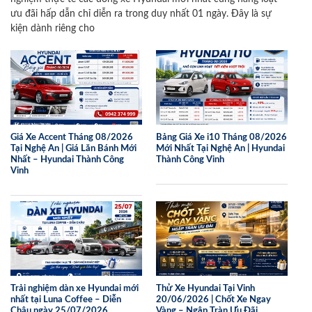
ưu đãi hấp dẫn chỉ diễn ra trong duy nhất 01 ngày. Đây là sự
kiện dành riêng cho
Giá Xe Accent Tháng 08/2026
Bảng Giá Xe i10 Tháng 08/2026
Tại Nghệ An | Giá Lăn Bánh Mới
Mới Nhất Tại Nghệ An | Hyundai
Nhất – Hyundai Thành Công
Thành Công Vinh
Vinh
Trải nghiệm dàn xe Hyundai mới
Thử Xe Hyundai Tại Vinh
nhất tại Luna Coffee – Diễn
20/06/2026 | Chốt Xe Ngay
Châu ngày 25/07/2026
Vàng – Ngập Tràn Ưu Đãi