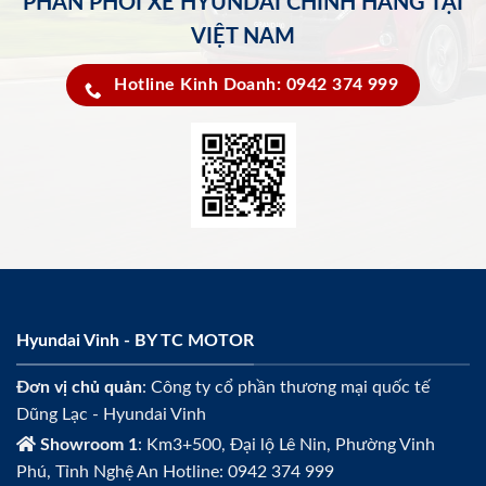
PHÂN PHỐI XE HYUNDAI CHÍNH HÃNG TẠI
VIỆT NAM
Hotline Kinh Doanh: 0942 374 999
Hyundai Vinh - BY TC MOTOR
Đơn vị chủ quản
: Công ty cổ phần thương mại quốc tế
Dũng Lạc - Hyundai Vinh
Showroom 1
: Km3+500, Đại lộ Lê Nin, Phường Vinh
Phú, Tỉnh Nghệ An Hotline: 0942 374 999