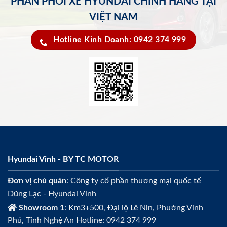
PHÂN PHỐI XE HYUNDAI CHÍNH HÃNG TẠI
VIỆT NAM
Hotline Kinh Doanh: 0942 374 999
Hyundai Vinh - BY TC MOTOR
Đơn vị chủ quản
: Công ty cổ phần thương mại quốc tế
Dũng Lạc - Hyundai Vinh
Showroom 1
: Km3+500, Đại lộ Lê Nin, Phường Vinh
Phú, Tỉnh Nghệ An Hotline: 0942 374 999