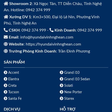
Showroom 2
: Xã Ngọc Tân, TT Diễn Châu, Tỉnh Nghệ
An. Hotline: 0942 374 999
Xưởng DV 1
: Km3+500, Đại lộ Lê Nin, Phường Vinh
Phú, Tỉnh Nghệ An
CSKH
: 0942 374 999 -
Kinh Doanh
: 0942 374 999
Email
: info@hyundaivinhnghean.com
Website
: https://hyundaivinhnghean.com
Trưởng Phòng Kinh Doanh
: Trần Đình Phương
SẢN PHẨM
Accent
Grand i10
Elantra
Grand i10 Sedan
Creta
Solati
Tucson
New Porter
Santa Fe
Starex
DỊCH VỤ
HỖ TRỢ