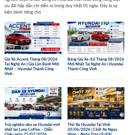
ưu đãi hấp dẫn chỉ diễn ra trong duy nhất 01 ngày. Đây là sự
kiện dành riêng cho
Giá Xe Accent Tháng 08/2026
Bảng Giá Xe i10 Tháng 08/2026
Tại Nghệ An | Giá Lăn Bánh Mới
Mới Nhất Tại Nghệ An | Hyundai
Nhất – Hyundai Thành Công
Thành Công Vinh
Vinh
Trải nghiệm dàn xe Hyundai mới
Thử Xe Hyundai Tại Vinh
nhất tại Luna Coffee – Diễn
20/06/2026 | Chốt Xe Ngay
Châu ngày 25/07/2026
Vàng – Ngập Tràn Ưu Đãi