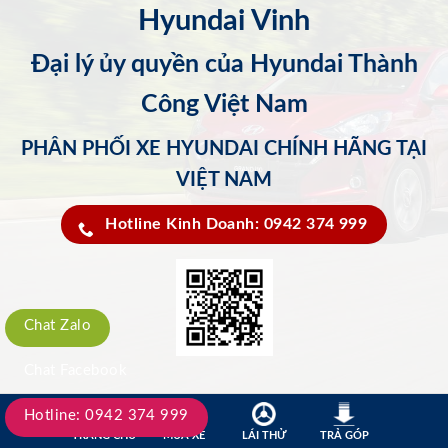
Hyundai Vinh
Đại lý ủy quyền của Hyundai Thành
Công Việt Nam
PHÂN PHỐI XE HYUNDAI CHÍNH HÃNG TẠI
VIỆT NAM
Hotline Kinh Doanh: 0942 374 999
Chat Zalo
Chat Facebook
Hotline: 0942 374 999
TRANG CHỦ
MUA XE
LÁI THỬ
TRẢ GÓP