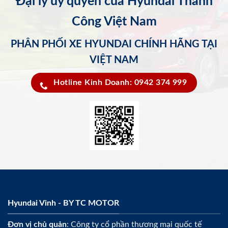
Đại lý ủy quyền của Hyundai Thành
Công Việt Nam
PHÂN PHỐI XE HYUNDAI CHÍNH HÃNG TẠI
VIỆT NAM
Hotline Kinh Doanh: 0942 374 999
Hyundai Vinh - BY TC MOTOR
Đơn vị chủ quản
: Công ty cổ phần thương mại quốc tế