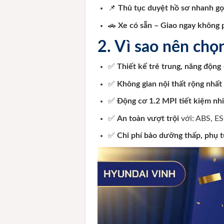
📌
Thủ tục duyệt hồ sơ nhanh gọ
🚗
Xe có sẵn – Giao ngay không 
2. Vì sao nên ch
✅
Thiết kế trẻ trung, năng động
✅
Không gian nội thất rộng nhấ
✅
Động cơ 1.2 MPI tiết kiệm nhi
✅
An toàn vượt trội
với: ABS, ES
✅
Chi phí bảo dưỡng thấp, phụ t