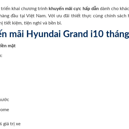
triển khai chương trình
khuyến mãi cực hấp dẫn
dành cho khá
ng đầu tại Việt Nam. Với ưu đãi thiết thực cùng chính sách hỗ
 tiết kiệm, tiện nghi và bền bỉ.
ến mãi Hyundai Grand i10 thán
tiền mặt
:
xước
rome
 giá trị xe