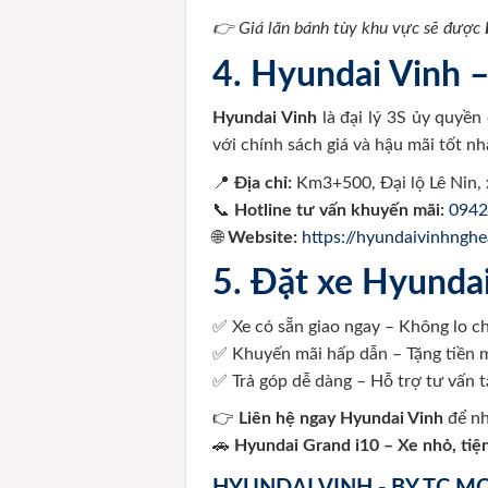
👉 Giá lăn bánh tùy khu vực sẽ được
4. Hyundai Vinh –
Hyundai Vinh
là đại lý 3S ủy quyề
với chính sách giá và hậu mãi tốt n
📍
Địa chỉ:
Km3+500, Đại lộ Lê Nin, 
📞
Hotline tư vấn khuyến mãi:
0942
🌐
Website:
https://hyundaivinhngh
5. Đặt xe Hyundai
✅ Xe có sẵn giao ngay – Không lo c
✅ Khuyến mãi hấp dẫn – Tặng tiền m
✅ Trả góp dễ dàng – Hỗ trợ tư vấn t
👉
Liên hệ ngay Hyundai Vinh
để nh
🚗
Hyundai Grand i10 – Xe nhỏ, tiện
HYUNDAI VINH - BY TC 