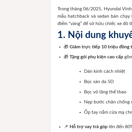
Trong tháng 06/2025, Hyundai Vinh 
mẫu hatchback và sedan bán chạy hà
điểm “vàng” để sở hữu chiếc xe đô thị
1. Nội dung khuy
🎁
Giảm trực tiếp 10 triệu đồng 
🎁
Tặng gói phụ kiện cao cấp
gồm
Dán kính cách nhiệt
Bọc sàn da 5D
Bọc vô lăng thể thao
Nẹp bước chân chống 
Ốp tay nắm cửa mạ ch
📌
Hỗ trợ vay trả góp
lên đến 80%