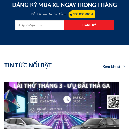
ĐĂNG KÝ MUA XE NGAY TRONG THÁNG
Để nhận ưu đãi lên đến
100.000.000 đ
TIN TỨC NỔI BẬT
Xem tất cả