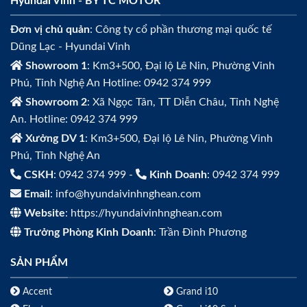
Hyundai Vinh - BY TC MOTOR
Đơn vị chủ quản
: Công ty cổ phần thương mại quốc tế
Dũng Lạc - Hyundai Vinh
Showroom 1
: Km3+500, Đại lộ Lê Nin, Phường Vinh
Phú, Tỉnh Nghệ An Hotline: 0942 374 999
Showroom 2
: Xã Ngọc Tân, TT Diễn Châu, Tỉnh Nghệ
An. Hotline: 0942 374 999
Xưởng DV 1
: Km3+500, Đại lộ Lê Nin, Phường Vinh
Phú, Tỉnh Nghệ An
CSKH
: 0942 374 999 -
Kinh Doanh
: 0942 374 999
Email
: info@hyundaivinhnghean.com
Website
: https://hyundaivinhnghean.com
Trưởng Phòng Kinh Doanh
: Trần Đình Phương
SẢN PHẨM
Accent
Grand i10