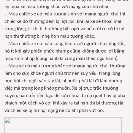
kỵ mua xe màu tương khắc với mạng của chủ nhân.
– Mua chiếc xe có màu tương sinh với mạng người chủ thì
chiếc xe đó thường đem lại lợi lộc, khi lái xe sẽ thoải mái
trong lòng, ít khi bị hư hỏng bất ngờ và nếu rủi ro có bị tai
nạn thì thường bị nhẹ hơn màu tương khắc.
– Mua chiếc xe có màu cùng hành với người chủ cũng tốt,
nó ít khi gây phiền phức nhưng cũng không được lợi bằng
màu sinh nhập (cùng hành là cùng màu theo ngũ hành).
– Mua xe có màu tương khắc với mạng người chủ, thường
làm cho sức khỏe người chủ trở nên suy yếu, trong lòng
bực bội khi ngồi vào tay lái, bị buộc phải lái đi làm những
việc mà trong lòng không muốn. Xe bị trục trặc thường
xuyên, hao tốn tiền bạc để sửa chữa, bị cọ quẹt hay bị phá
phách một cách vô cớ, khi xảy ra tai nạn thì bị thương tật
và chiếc xe bị hư hại nặng nề có khi phải vứt bỏ.