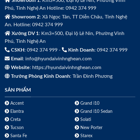
Showroom 1
: Km3+500, Đại lộ Lê Nin, Phường Vinh
Phú, Tỉnh Nghệ An Hotline: 0942 374 999
Showroom 2
: Xã Ngọc Tân, TT Diễn Châu, Tỉnh Nghệ
An. Hotline: 0942 374 999
Xưởng DV 1
: Km3+500, Đại lộ Lê Nin, Phường Vinh
Phú, Tỉnh Nghệ An
CSKH
: 0942 374 999 -
Kinh Doanh
: 0942 374 999
Email
: info@hyundaivinhnghean.com
Website
: https://hyundaivinhnghean.com
Trưởng Phòng Kinh Doanh
: Trần Đình Phương
SẢN PHẨM
Accent
Grand i10
Elantra
Grand i10 Sedan
Creta
Solati
Tucson
New Porter
Santa Fe
Starex