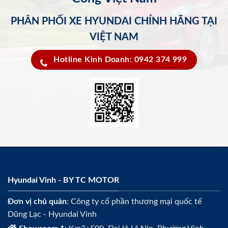
PHÂN PHỐI XE HYUNDAI CHÍNH HÃNG TẠI
VIỆT NAM
Hotline Kinh Doanh: 0942 374 999
Hyundai Vinh - BY TC MOTOR
Đơn vị chủ quản
: Công ty cổ phần thương mại quốc tế
Dũng Lạc - Hyundai Vinh