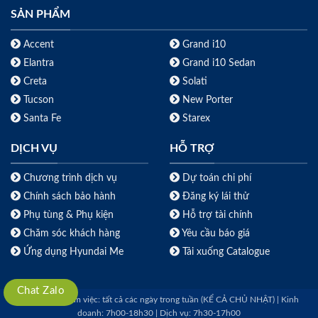
SẢN PHẨM
Accent
Grand i10
Elantra
Grand i10 Sedan
Creta
Solati
Tucson
New Porter
Santa Fe
Starex
DỊCH VỤ
HỖ TRỢ
Chương trình dịch vụ
Dự toán chi phí
Chính sách bảo hành
Đăng ký lái thử
Phụ tùng & Phụ kiện
Hỗ trợ tài chính
Chăm sóc khách hàng
Yêu cầu báo giá
Ứng dụng Hyundai Me
Tải xuống Catalogue
Chat Zalo
Thời gian làm việc: tất cả các ngày trong tuần (KỂ CẢ CHỦ NHẬT) | Kinh
doanh: 7h00-18h30 | Dịch vụ: 7h30-17h00