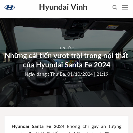
Skip
Hyundai Vinh
to
content
TIN TỨC
Những cải tiến vượt trội trong nội thất
của Hyundai Santa Fe 2024
Ngày đăng : Thứ Ba, 01/10/2024 | 21:19
Hyundai Santa Fe 2024
không chỉ gây ấn tượng