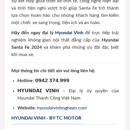
Sự kết hợp giữa thiết kế tinh tế, công nghệ hiện đại
và tính tiện nghi vượt trội giúp Santa Fe trở thành
lựa chọn hoàn hảo cho những khách hàng tìm kiếm
một chiếc xe sang trọng, tiện ích và an toàn.
Hãy đến ngay đại lý
Hyundai Vinh
để trực tiếp trải
nghiệm không gian nội thất đẳng cấp của
Hyundai
Santa Fe 2024
và khám phá những ưu đãi đặc biệt
khi mua xe.
Mọi thông tin chi tiết xin vui lòng liên hệ:
Hotline
: 𝟬𝟵𝟰𝟮 𝟯𝟳𝟰 𝟵𝟵𝟵
𝗛𝗬𝗨𝗡𝗗𝗔𝗜 𝗩𝗜𝗡𝗛
– Đại lý ủy quyền của
Hyundai Thành Công Việt Nam
Website
:
hyundaivinhnghean.com
HYUNDAI VINH - BY TC MOTOR