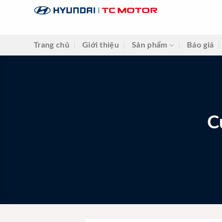
Skip
to
content
Trang chủ
Giới thiệu
Sản phẩm
Báo giá
C