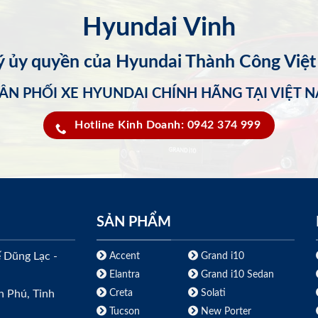
Hyundai Vinh
lý ủy quyền của Hyundai Thành Công Việ
ÂN PHỐI XE HYUNDAI CHÍNH HÃNG TẠI VIỆT 
Hotline Kinh Doanh: 0942 374 999
SẢN PHẨM
ế Dũng Lạc -
Accent
Grand i10
Elantra
Grand i10 Sedan
Creta
Solati
h Phú, Tỉnh
Tucson
New Porter