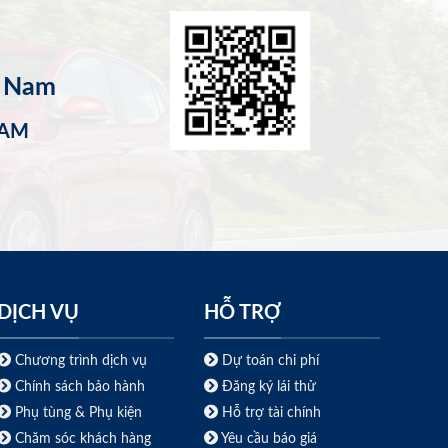
t Nam
NAM
DỊCH VỤ
HỖ TRỢ
Chương trình dịch vụ
Dự toán chi phí
Chính sách bảo hành
Đăng ký lái thử
Phụ tùng & Phụ kiện
Hỗ trợ tài chính
Chăm sóc khách hàng
Yêu cầu báo giá