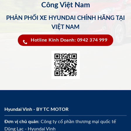
Công Việt Nam
PHÂN PHỐI XE HYUNDAI CHÍNH HÃNG TẠI
VIỆT NAM
Hotline Kinh Doanh: 0942 374 999
Hyundai Vinh - BY TC MOTOR
Đơn vị chủ quản
: Công ty cổ phần thương mại quốc tế
Dũng Lạc - Hyundai Vinh