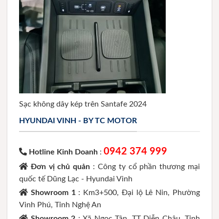
Sạc không dây kép trên Santafe 2024
HYUNDAI VINH - BY TC MOTOR
0942 374 999
Hotline Kinh Doanh
:
Đơn vị chủ quản
: Công ty cổ phần thương mại
quốc tế Dũng Lạc - Hyundai Vinh
Showroom 1
: Km3+500, Đại lộ Lê Nin, Phường
Vinh Phú, Tỉnh Nghệ An
Showroom 2
: Xã Ngọc Tân, TT Diễn Châu, Tỉnh