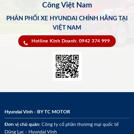
Công Việt Nam
PHÂN PHỐI XE HYUNDAI CHÍNH HÃNG TẠI
VIỆT NAM
Hotline Kinh Doanh: 0942 374 999
Hyundai Vinh - BY TC MOTOR
Đơn vị chủ quản
: Công ty cổ phần thương mại quốc tế
Dũng Lạc - Hyundai Vinh