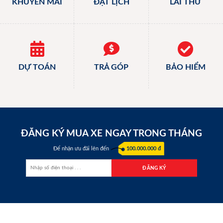
KHUYẾN MÃI
ĐẶT LỊCH
LÁI THỬ
DỰ TOÁN
TRẢ GÓP
BẢO HIỂM
ĐĂNG KÝ MUA XE NGAY TRONG THÁNG
Để nhận ưu đãi lên đến
100.000.000 đ