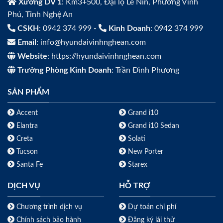
Xưởng DV 1
: Km3+500, Đại lộ Lê Nin, Phường Vinh
Phú, Tỉnh Nghệ An
CSKH
: 0942 374 999 -
Kinh Doanh
: 0942 374 999
Email
: info@hyundaivinhnghean.com
Website
: https://hyundaivinhnghean.com
Trưởng Phòng Kinh Doanh
: Trần Đình Phương
SẢN PHẨM
Accent
Grand i10
Elantra
Grand i10 Sedan
Creta
Solati
Tucson
New Porter
Santa Fe
Starex
DỊCH VỤ
HỖ TRỢ
Chương trình dịch vụ
Dự toán chi phí
Chính sách bảo hành
Đăng ký lái thử