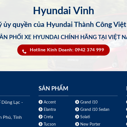
Hyundai Vinh
lý ủy quyền của Hyundai Thành Công Việ
ÂN PHỐI XE HYUNDAI CHÍNH HÃNG TẠI VIỆT 
Hotline Kinh Doanh: 0942 374 999
SẢN PHẨM
ế Dũng Lạc -
Accent
Grand i10
Elantra
Grand i10 Sedan
Creta
Solati
h Phú, Tỉnh
Tucson
New Porter