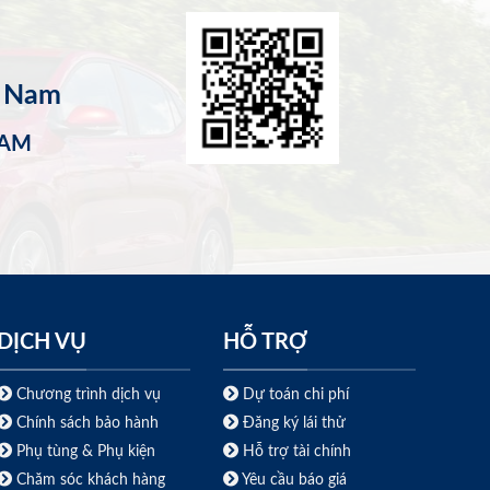
t Nam
NAM
DỊCH VỤ
HỖ TRỢ
Chương trình dịch vụ
Dự toán chi phí
Chính sách bảo hành
Đăng ký lái thử
Phụ tùng & Phụ kiện
Hỗ trợ tài chính
Chăm sóc khách hàng
Yêu cầu báo giá