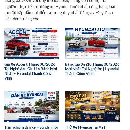
tháng 03/2026 với quy mô đặc biệt, mang đến cơ hội trải
nghiệm thực tế các dòng xe Hyundai mới nhất cùng hàng loạt
ưu đãi hấp dẫn chỉ diễn ra trong duy nhất 01 ngày. Đây là sự
kiện dành riêng cho
Giá Xe Accent Tháng 08/2026
Bảng Giá Xe i10 Tháng 08/2026
Tại Nghệ An | Giá Lăn Bánh Mới
Mới Nhất Tại Nghệ An | Hyundai
Nhất – Hyundai Thành Công
Thành Công Vinh
Vinh
Trải nghiệm dàn xe Hyundai mới
Thử Xe Hyundai Tại Vinh