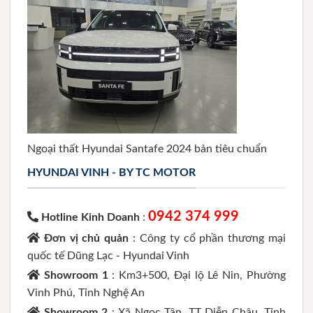
Ngoại thất Hyundai Santafe 2024 bản tiêu chuẩn
HYUNDAI VINH - BY TC MOTOR
0942 374 999
Hotline Kinh Doanh
:
Đơn vị chủ quản
: Công ty cổ phần thương mại
quốc tế Dũng Lạc - Hyundai Vinh
Showroom 1
: Km3+500, Đại lộ Lê Nin, Phường
Vinh Phú, Tỉnh Nghệ An
Showroom 2
: Xã Ngọc Tân, TT Diễn Châu, Tỉnh