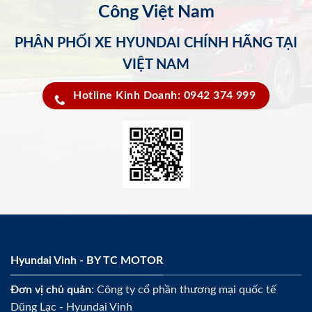
Công Việt Nam
PHÂN PHỐI XE HYUNDAI CHÍNH HÃNG TẠI
VIỆT NAM
Hotline Kinh Doanh: 0942 374 999
Hyundai Vinh - BY TC MOTOR
Đơn vị chủ quản
: Công ty cổ phần thương mại quốc tế
Dũng Lạc - Hyundai Vinh