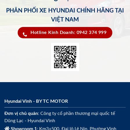
PHÂN PHỐI XE HYUNDAI CHÍNH HÃNG TẠI
VIỆT NAM
Hotline Kinh Doanh: 0942 374 999
Hyundai Vinh - BY TC MOTOR
Đơn vị chủ quản
: Công ty cổ phần thương mại quốc tế
Dũng Lạc - Hyundai Vinh
Showroom 1
: Km3+500, Đại lộ Lê Nin, Phường Vinh