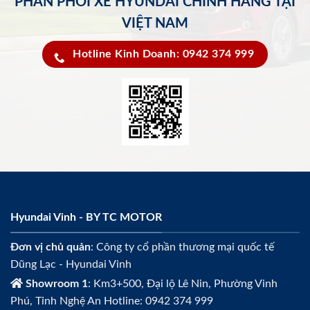
PHÂN PHỐI XE HYUNDAI CHÍNH HÃNG TẠI
VIỆT NAM
Hotline Kinh Doanh: 0942 374 999
Hyundai Vinh - BY TC MOTOR
Đơn vị chủ quản
: Công ty cổ phần thương mại quốc tế
Dũng Lạc - Hyundai Vinh
Showroom 1
: Km3+500, Đại lộ Lê Nin, Phường Vinh
Phú, Tỉnh Nghệ An Hotline: 0942 374 999