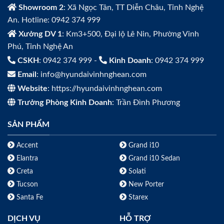
Showroom 2
: Xã Ngọc Tân, TT Diễn Châu, Tỉnh Nghệ
An. Hotline: 0942 374 999
Xưởng DV 1
: Km3+500, Đại lộ Lê Nin, Phường Vinh
Phú, Tỉnh Nghệ An
CSKH
: 0942 374 999 -
Kinh Doanh
: 0942 374 999
Email
: info@hyundaivinhnghean.com
Website
: https://hyundaivinhnghean.com
Trưởng Phòng Kinh Doanh
: Trần Đình Phương
SẢN PHẨM
Accent
Grand i10
Elantra
Grand i10 Sedan
Creta
Solati
Tucson
New Porter
Santa Fe
Starex
DỊCH VỤ
HỖ TRỢ