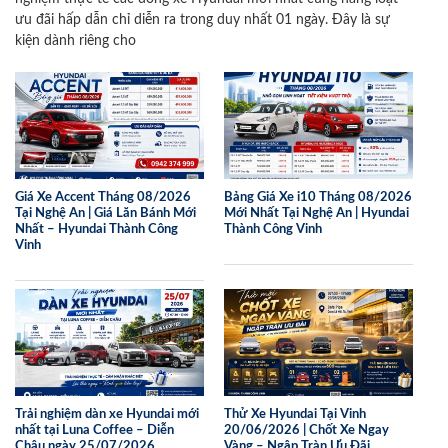
ưu đãi hấp dẫn chỉ diễn ra trong duy nhất 01 ngày. Đây là sự
kiện dành riêng cho
Giá Xe Accent Tháng 08/2026
Bảng Giá Xe i10 Tháng 08/2026
Tại Nghệ An | Giá Lăn Bánh Mới
Mới Nhất Tại Nghệ An | Hyundai
Nhất – Hyundai Thành Công
Thành Công Vinh
Vinh
Trải nghiệm dàn xe Hyundai mới
Thử Xe Hyundai Tại Vinh
nhất tại Luna Coffee – Diễn
20/06/2026 | Chốt Xe Ngay
Châu ngày 25/07/2026
Vàng – Ngập Tràn Ưu Đãi