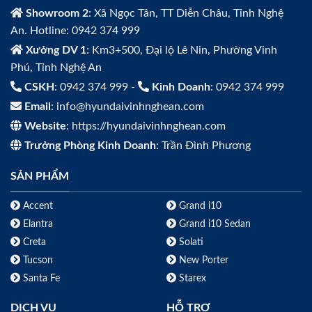
Showroom 2
: Xã Ngọc Tân, TT Diễn Châu, Tỉnh Nghệ
An. Hotline: 0942 374 999
Xưởng DV 1
: Km3+500, Đại lộ Lê Nin, Phường Vinh
Phú, Tỉnh Nghệ An
CSKH
: 0942 374 999 -
Kinh Doanh
: 0942 374 999
Email
: info@hyundaivinhnghean.com
Website
: https://hyundaivinhnghean.com
Trưởng Phòng Kinh Doanh
: Trần Đình Phương
SẢN PHẨM
Accent
Grand i10
Elantra
Grand i10 Sedan
Creta
Solati
Tucson
New Porter
Santa Fe
Starex
DỊCH VỤ
HỖ TRỢ