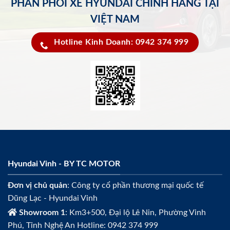
PHÂN PHỐI XE HYUNDAI CHÍNH HÃNG TẠI
VIỆT NAM
Hotline Kinh Doanh: 0942 374 999
Hyundai Vinh - BY TC MOTOR
Đơn vị chủ quản
: Công ty cổ phần thương mại quốc tế
Dũng Lạc - Hyundai Vinh
Showroom 1
: Km3+500, Đại lộ Lê Nin, Phường Vinh
Phú, Tỉnh Nghệ An Hotline: 0942 374 999