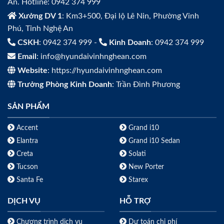
An. Hotline: 0942 374 999
Xưởng DV 1
: Km3+500, Đại lộ Lê Nin, Phường Vinh
Phú, Tỉnh Nghệ An
CSKH
: 0942 374 999 -
Kinh Doanh
: 0942 374 999
Email
: info@hyundaivinhnghean.com
Website
: https://hyundaivinhnghean.com
Trưởng Phòng Kinh Doanh
: Trần Đình Phương
SẢN PHẨM
Accent
Grand i10
Elantra
Grand i10 Sedan
Creta
Solati
Tucson
New Porter
Santa Fe
Starex
DỊCH VỤ
HỖ TRỢ
Chương trình dịch vụ
Dự toán chi phí